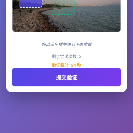
拖动蓝色拼图块到正确位置
剩余尝试次数:
3
验证超时:
54
秒
提交验证